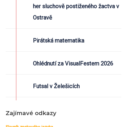
her sluchově postiženého žactva v
í
Ostravě
Pirátská matematika
Ohlédnutí za VisualFestem 2026
Futsal v Želešicích
Zajímavé odkazy