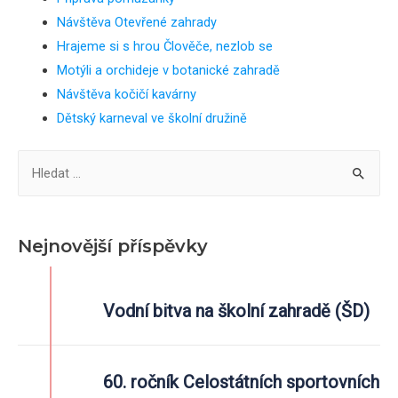
Návštěva Otevřené zahrady
Hrajeme si s hrou Člověče, nezlob se
Motýli a orchideje v botanické zahradě
Návštěva kočičí kavárny
Dětský karneval ve školní družině
V
y
h
l
Nejnovější příspěvky
e
d
Vodní bitva na školní zahradě (ŠD)
á
v
á
60. ročník Celostátních sportovních
n